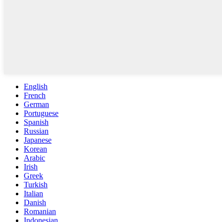
English
French
German
Portuguese
Spanish
Russian
Japanese
Korean
Arabic
Irish
Greek
Turkish
Italian
Danish
Romanian
Indonesian