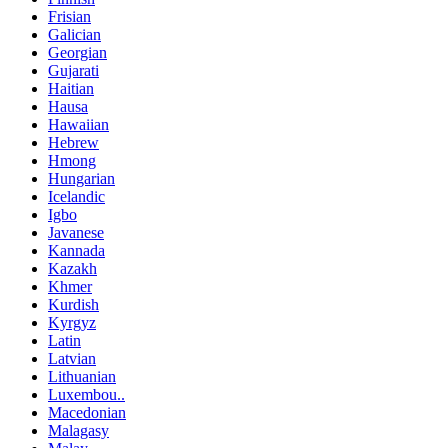
Frisian
Galician
Georgian
Gujarati
Haitian
Hausa
Hawaiian
Hebrew
Hmong
Hungarian
Icelandic
Igbo
Javanese
Kannada
Kazakh
Khmer
Kurdish
Kyrgyz
Latin
Latvian
Lithuanian
Luxembou..
Macedonian
Malagasy