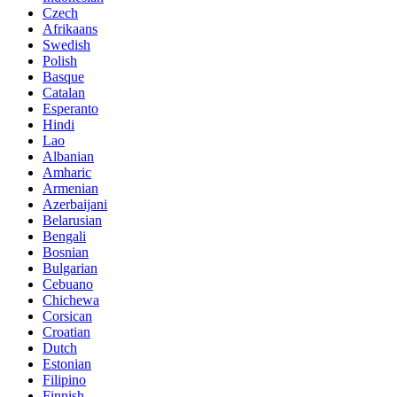
Czech
Afrikaans
Swedish
Polish
Basque
Catalan
Esperanto
Hindi
Lao
Albanian
Amharic
Armenian
Azerbaijani
Belarusian
Bengali
Bosnian
Bulgarian
Cebuano
Chichewa
Corsican
Croatian
Dutch
Estonian
Filipino
Finnish