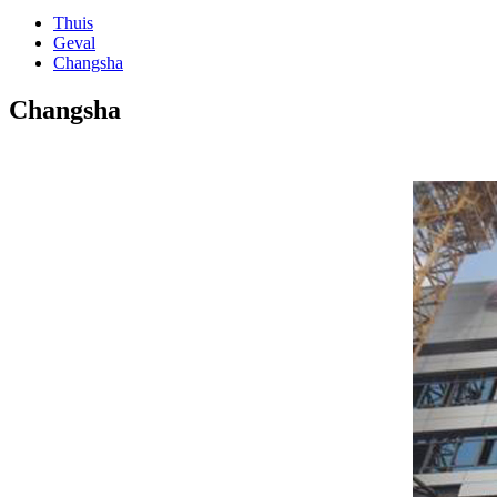
Thuis
Geval
Changsha
Changsha