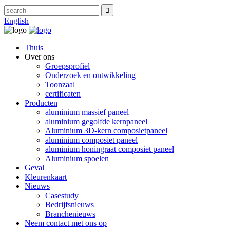
English
Thuis
Over ons
Groepsprofiel
Onderzoek en ontwikkeling
Toonzaal
certificaten
Producten
aluminium massief paneel
aluminium gegolfde kernpaneel
Aluminium 3D-kern composietpaneel
aluminium composiet paneel
aluminium honingraat composiet paneel
Aluminium spoelen
Geval
Kleurenkaart
Nieuws
Casestudy
Bedrijfsnieuws
Branchenieuws
Neem contact met ons op