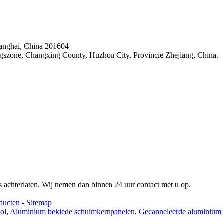
hanghai, China 201604
szone, Changxing County, Huzhou City, Provincie Zhejiang, China.
es achterlaten. Wij nemen dan binnen 24 uur contact met u op.
ducten
-
Sitemap
ol
,
Aluminium beklede schuimkernpanelen
,
Gecanneleerde aluminium 