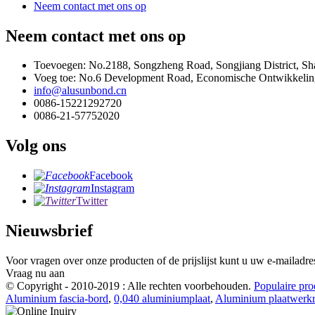
Neem contact met ons op
Neem contact met ons op
Toevoegen: No.2188, Songzheng Road, Songjiang District, S
Voeg toe: No.6 Development Road, Economische Ontwikkeling
info@alusunbond.cn
0086-15221292720
0086-21-57752020
Volg ons
Facebook
Instagram
Twitter
Nieuwsbrief
Voor vragen over onze producten of de prijslijst kunt u uw e-mailadr
Vraag nu aan
© Copyright - 2010-2019 : Alle rechten voorbehouden.
Populaire pro
Aluminium fascia-bord
,
0,040 aluminiumplaat
,
Aluminium plaatwerkr